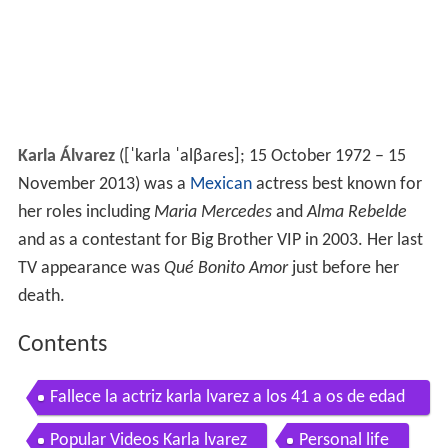
Karla Álvarez
(
[ˈkarla ˈalβaɾes]
; 15 October 1972 – 15
November 2013) was a
Mexican
actress best known for
her roles including
Maria Mercedes
and
Alma Rebelde
and as a contestant for Big Brother VIP in 2003. Her last
TV appearance was
Qué Bonito Amor
just before her
death.
Contents
Fallece la actriz karla lvarez a los 41 a os de edad
karla alvarez actress dies at 41 years old
Popular Videos Karla lvarez
Personal life