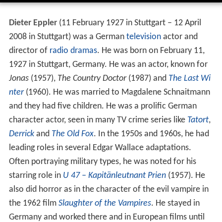
Dieter Eppler
(11 February 1927 in Stuttgart – 12 April
2008 in Stuttgart) was a German
television
actor and
director of
radio dramas
. He was born on February 11,
1927 in Stuttgart, Germany. He was an actor, known for
Jonas
(1957),
The Country Doctor
(1987) and
The Last Wi
nter
(1960). He was married to Magdalene Schnaitmann
and they had five children. He was a prolific German
character actor, seen in many TV crime series like
Tatort
,
Derrick
and
The Old Fox
. In the 1950s and 1960s, he had
leading roles in several Edgar Wallace adaptations.
Often portraying military types, he was noted for his
starring role in
U 47 – Kapitänleutnant Prien
(1957). He
also did horror as in the character of the evil vampire in
the 1962 film
Slaughter of the Vampires
. He stayed in
Germany and worked there and in European films until