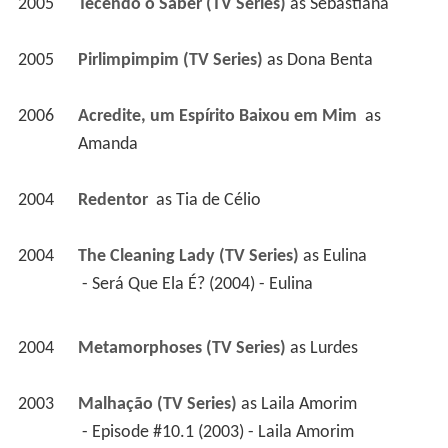
2005
Tecendo o Saber (TV Series)
 as 
Sebastiana
2005
Pirlimpimpim (TV Series)
 as 
Dona Benta
2006
Acredite, um Espírito Baixou em Mim 
 as 
Amanda
2004
Redentor 
 as 
Tia de Célio
2004
The Cleaning Lady (TV Series)
 as 
Eulina
 - Será Que Ela É? (2004) - Eulina 
2004
Metamorphoses (TV Series)
 as 
Lurdes
2003
Malhação (TV Series)
 as 
Laila Amorim
 - Episode #10.1 (2003) - Laila Amorim 