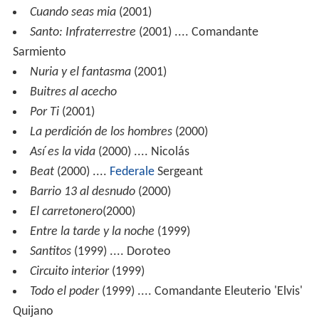
Cuando seas mia
(2001)
Santo: Infraterrestre
(2001) .... Comandante
Sarmiento
Nuria y el fantasma
(2001)
Buitres al acecho
Por Ti
(2001)
La perdición de los hombres
(2000)
Así es la vida
(2000) .... Nicolás
Beat
(2000) ....
Federale
Sergeant
Barrio 13 al desnudo
(2000)
El carretonero
(2000)
Entre la tarde y la noche
(1999)
Santitos
(1999) .... Doroteo
Circuito interior
(1999)
Todo el poder
(1999) .... Comandante Eleuterio 'Elvis'
Quijano