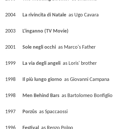
2006
The Wedding Director 
 as 
Smamma
2004
La rivincita di Natale 
 as 
Ugo Cavara
2003
L'inganno (TV Movie)
2001
Sole negli occhi 
 as 
Marco's Father
1999
La via degli angeli 
 as 
Loris' brother
1998
Il più lungo giorno 
 as 
Giovanni Campana
1998
Men Behind Bars 
 as 
Bartolomeo Bonfiglio
1997
Porzûs 
 as 
Spaccaossi