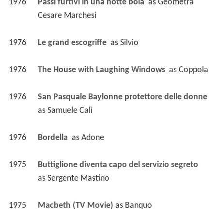
1976
Passi furtivi in una notte boia 
 as 
Geometra 
Cesare Marchesi
1976
Le grand escogriffe 
 as 
Silvio
1976
The House with Laughing Windows 
 as 
Coppola
1976
San Pasquale Baylonne protettore delle donne 
as 
Samuele Calì
1976
Bordella 
 as 
Adone
1975
Buttiglione diventa capo del servizio segreto 
as 
Sergente Mastino
1975
Macbeth (TV Movie)
 as 
Banquo