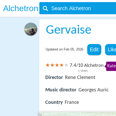
Alchetron
Gervaise
Edit
Lik
Updated on
Feb 05, 2026
7.4
10
/
Alchetron
Rate
1
Votes
Director
Rene Clement
Music director
Georges Auric
Country
France