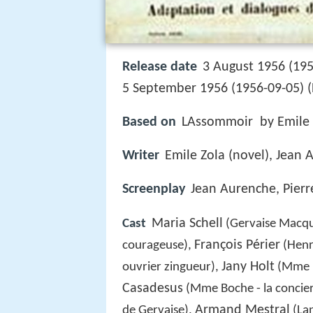
Release date
3 August 1956 (19
5 September 1956 (1956-09-05) (
Based on
LAssommoir by Emile 
Writer
Emile Zola (novel), Jean 
Screenplay
Jean Aurenche, Pierr
Maria Schell
Cast
(Gervaise Macqu
François Périer
courageuse),
(Henr
Jany Holt
ouvrier zingueur),
(Mme L
Casadesus
(Mme Boche - la concier
Armand Mestral
de Gervaise),
(Lan