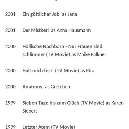
2001
Ein göttlicher Job 
 as 
Jana
2001
Der Mistkerl 
 as 
Anna Hausmann
2000
Höllische Nachbarn - Nur Frauen sind 
schlimmer (TV Movie)
 as 
Maike Falkner
2000
Halt mich fest! (TV Movie)
 as 
Rita
2000
Anatomy 
 as 
Gretchen
1999
Sieben Tage bis zum Glück (TV Movie)
 as 
Karen 
Siebert
1999
Letzter Atem (TV Movie)