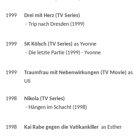
1999
Drei mit Herz (TV Series)
 - Trip nach Dresden (1999) 
1999
SK Kölsch (TV Series)
 as 
Yvonne
 - Die letzte Partie (1999) - Yvonne 
1999
Traumfrau mit Nebenwirkungen (TV Movie)
 as 
Uli
1998
Nikola (TV Series)
 - Hängen im Schacht (1998) 
1998
Kai Rabe gegen die Vatikankiller 
 as 
Esther