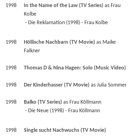
1998
In the Name of the Law (TV Series)
 as 
Frau 
Kolbe
 - Die Reklamation (1998) - Frau Kolbe 
1998
Höllische Nachbarn (TV Movie)
 as 
Maike 
Falkner
1998
Thomas D & Nina Hagen: Solo (Music Video)
1998
Der Kinderhasser (TV Movie)
 as 
Julia Sommer
1998
Balko (TV Series)
 as 
Frau Köllmann
 - Die Neue (1998) - Frau Köllmann 
1998
Single sucht Nachwuchs (TV Movie)