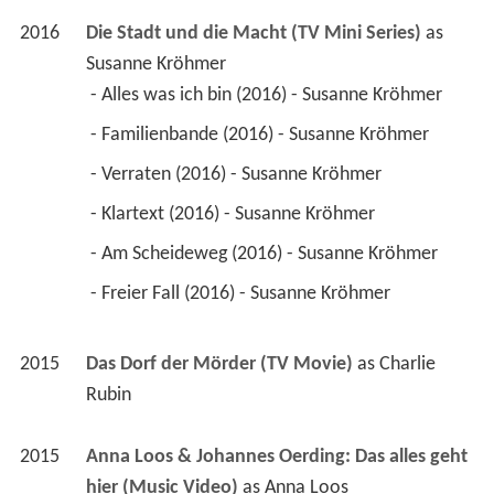
2016
Die Stadt und die Macht (TV Mini Series)
 as 
Susanne Kröhmer
 - Alles was ich bin (2016) - Susanne Kröhmer 
 - Familienbande (2016) - Susanne Kröhmer 
 - Verraten (2016) - Susanne Kröhmer 
 - Klartext (2016) - Susanne Kröhmer 
 - Am Scheideweg (2016) - Susanne Kröhmer 
 - Freier Fall (2016) - Susanne Kröhmer 
2015
Das Dorf der Mörder (TV Movie)
 as 
Charlie 
Rubin
2015
Anna Loos & Johannes Oerding: Das alles geht 
hier (Music Video)
 as 
Anna Loos