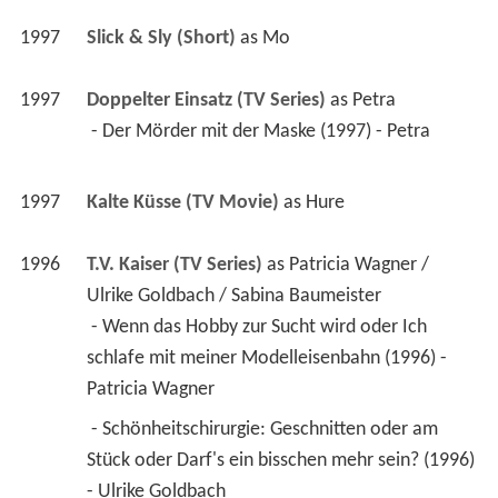
1997
Slick & Sly (Short)
 as 
Mo
1997
Doppelter Einsatz (TV Series)
 as 
Petra
 - Der Mörder mit der Maske (1997) - Petra 
1997
Kalte Küsse (TV Movie)
 as 
Hure
1996
T.V. Kaiser (TV Series)
 as 
Patricia Wagner / 
Ulrike Goldbach / Sabina Baumeister
 - Wenn das Hobby zur Sucht wird oder Ich 
schlafe mit meiner Modelleisenbahn (1996) - 
Patricia Wagner 
 - Schönheitschirurgie: Geschnitten oder am 
Stück oder Darf's ein bisschen mehr sein? (1996) 
- Ulrike Goldbach 