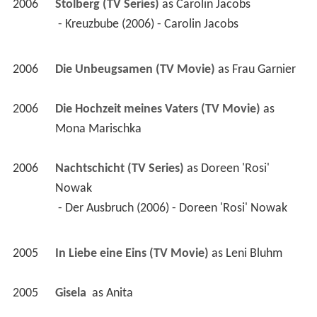
2006
Stolberg (TV Series)
 as 
Carolin Jacobs
 - Kreuzbube (2006) - Carolin Jacobs 
2006
Die Unbeugsamen (TV Movie)
 as 
Frau Garnier
2006
Die Hochzeit meines Vaters (TV Movie)
 as 
Mona Marischka
2006
Nachtschicht (TV Series)
 as 
Doreen 'Rosi' 
Nowak
 - Der Ausbruch (2006) - Doreen 'Rosi' Nowak 
2005
In Liebe eine Eins (TV Movie)
 as 
Leni Bluhm
2005
Gisela 
 as 
Anita