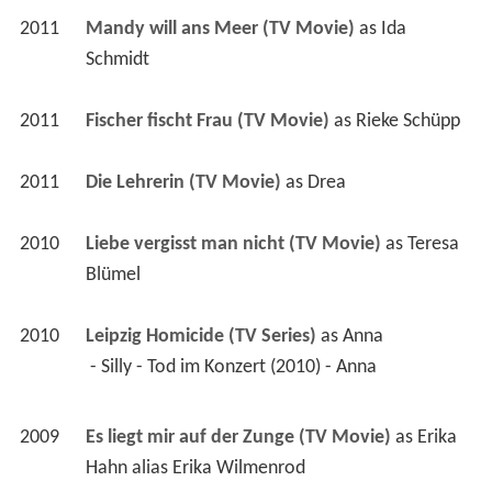
2011
Mandy will ans Meer (TV Movie)
 as 
Ida 
Schmidt
2011
Fischer fischt Frau (TV Movie)
 as 
Rieke Schüpp
2011
Die Lehrerin (TV Movie)
 as 
Drea
2010
Liebe vergisst man nicht (TV Movie)
 as 
Teresa 
Blümel
2010
Leipzig Homicide (TV Series)
 as 
Anna
 - Silly - Tod im Konzert (2010) - Anna 
2009
Es liegt mir auf der Zunge (TV Movie)
 as 
Erika 
Hahn alias Erika Wilmenrod