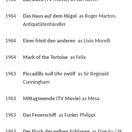
1964
Das Haus auf dem Hügel 
 as 
Roger Marton, 
Antiquitätenhändler
1964
Einer frisst den anderen 
 as 
Livio Morelli
1964
Mark of the Tortoise 
 as 
Felix
1963
Piccadilly null Uhr zwölf 
 as 
Sir Reginald 
Cunningham
1963
Mittagswende (TV Movie)
 as 
Mesa
1963
Das Feuerschiff 
 as 
Funker Philippi
1963
Der Fluch der gelben Schlange 
 as 
Fing-Su / St. 