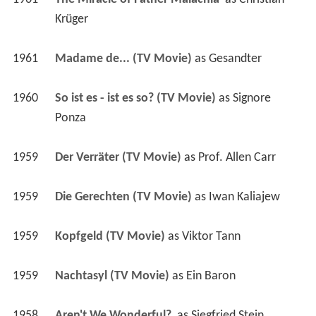
Krüger
1961
Madame de... (TV Movie)
 as 
Gesandter
1960
So ist es - ist es so? (TV Movie)
 as 
Signore 
Ponza
1959
Der Verräter (TV Movie)
 as 
Prof. Allen Carr
1959
Die Gerechten (TV Movie)
 as 
Iwan Kaliajew
1959
Kopfgeld (TV Movie)
 as 
Viktor Tann
1959
Nachtasyl (TV Movie)
 as 
Ein Baron
1958
Aren't We Wonderful? 
 as 
Siegfried Stein