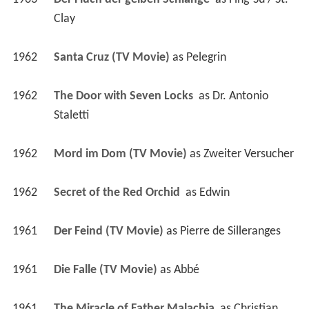
Clay
1962
Santa Cruz (TV Movie)
 as 
Pelegrin
1962
The Door with Seven Locks 
 as 
Dr. Antonio 
Staletti
1962
Mord im Dom (TV Movie)
 as 
Zweiter Versucher
1962
Secret of the Red Orchid 
 as 
Edwin
1961
Der Feind (TV Movie)
 as 
Pierre de Silleranges
1961
Die Falle (TV Movie)
 as 
Abbé
1961
The Miracle of Father Malachia 
 as 
Christian 