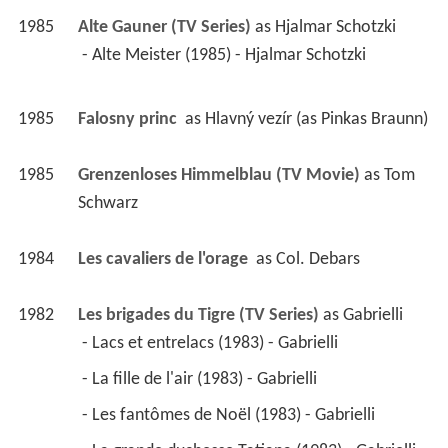
1985
Alte Gauner (TV Series)
 as 
Hjalmar Schotzki
 - Alte Meister (1985) - Hjalmar Schotzki 
1985
Falosny princ 
 as 
Hlavný vezír (as Pinkas Braunn)
1985
Grenzenloses Himmelblau (TV Movie)
 as 
Tom 
Schwarz
1984
Les cavaliers de l'orage 
 as 
Col. Debars
1982
Les brigades du Tigre (TV Series)
 as 
Gabrielli
 - Lacs et entrelacs (1983) - Gabrielli 
 - La fille de l'air (1983) - Gabrielli 
 - Les fantômes de Noël (1983) - Gabrielli 