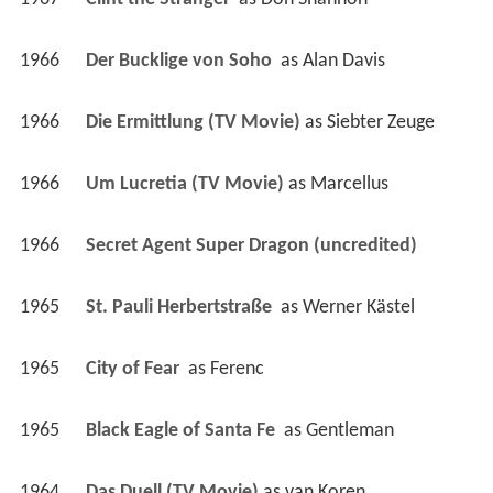
1966
Der Bucklige von Soho 
 as 
Alan Davis
1966
Die Ermittlung (TV Movie)
 as 
Siebter Zeuge
1966
Um Lucretia (TV Movie)
 as 
Marcellus
1966
Secret Agent Super Dragon (uncredited)
1965
St. Pauli Herbertstraße 
 as 
Werner Kästel
1965
City of Fear 
 as 
Ferenc
1965
Black Eagle of Santa Fe 
 as 
Gentleman
1964
Das Duell (TV Movie)
 as 
van Koren