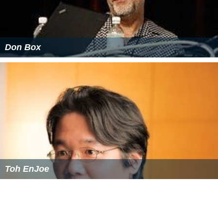
Don Box
Toh EnJoe